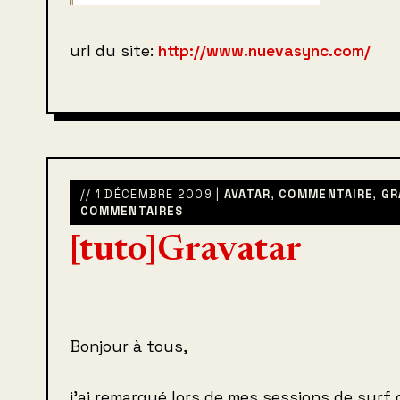
url du site:
http://www.nuevasync.com/
// 1 DÉCEMBRE 2009 |
AVATAR
,
COMMENTAIRE
,
GR
COMMENTAIRES
[tuto]Gravatar
Bonjour à tous,
j’ai remarqué lors de mes sessions de surf 