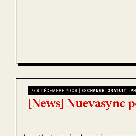
// 9 DÉCEMBRE 2009 |
EXCHANGE
,
GRATUIT
,
IP
[News] Nuevasync p