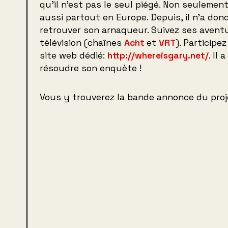
qu’il n’est pas le seul piégé. Non seulemen
aussi partout en Europe. Depuis, il n’a don
retrouver son arnaqueur. Suivez ses aventu
télévision (chaînes
Acht
et
VRT
). Participe
site web dédié:
http://whereisgary.net/
. Il
résoudre son enquète !
Vous y trouverez la bande annonce du proje