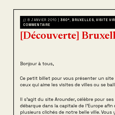
// 8 JANVIER 2010 |
360°
,
BRUXELLES
,
VISITE V
COMMENTAIRE
[Découverte] Bruxel
Bonjour à tous,
Ce petit billet pour vous présenter un sit
ceux qui aime les visites de villes ou se ba
Il s’agit du site Arounder, célèbre pour ses
débarque dans la capitale de l’Europe afin
plusieurs clichés de notre belle ville. Vous