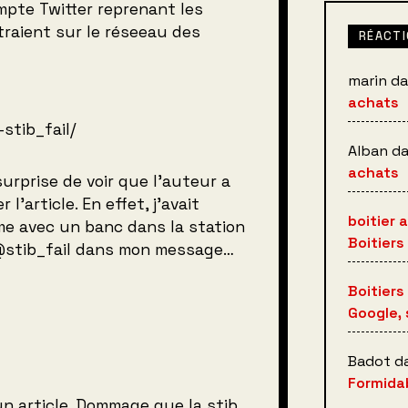
mpte Twitter reprenant les
traient sur le réseeau des
RÉACTI
marin
da
achats
stib_fail/
Alban
d
achats
surprise de voir que l’auteur a
l’article. En effet, j’avait
boitier 
e avec un banc dans la station
Boitiers
 @stib_fail dans mon message…
Boitiers
Google, 
Badot
d
Formidab
 un article. Dommage que la stib