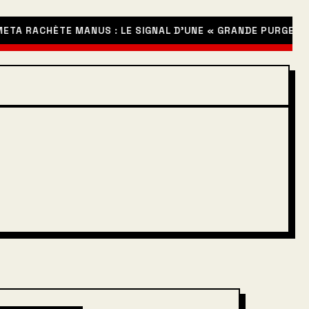
ACHÈTE MANUS : LE SIGNAL D’UNE « GRANDE PURGE » NÉCESS