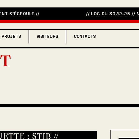
’ÉCROULE
//
// LOG DU 30.12.25 //
META R
PROJETS
VISITEURS
CONTACTS
T
UETTE :
STIB
//