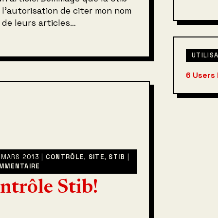
l’autorisation de citer mon nom
de leurs articles…
UTILIS
6 Users
9 MARS 2013 |
CONTRÔLE
,
SITE
,
STIB
|
MMENTAIRE
ntrôle Stib!