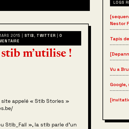
LOGS 
[sequen
Nestor 
 MARS 2015 |
STIB
,
TWITTER
|
0
Tapis de
MENTAIRE
stib m’utilise !
[Depann
Vu a Bru
Google, 
[invitat
site appelé « Stib Stories »
es.be/
u Stib_Fail », la stib parle d’un