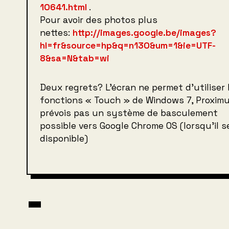
10641.html
.
Pour avoir des photos plus
nettes:
http://images.google.be/images?
hl=fr&source=hp&q=n130&um=1&ie=UTF-
8&sa=N&tab=wi
Deux regrets? L’écran ne permet d’utiliser 
fonctions « Touch » de Windows 7, Proxim
prévois pas un système de basculement
possible vers Google Chrome OS (lorsqu’il s
disponible)