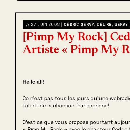
// 27 JUIN 2008 |
CÉDRIC GERVY
,
DÉLIRE
,
GERVY
[Pimp My Rock] Ced
Artiste « Pimp My R
Hello all!
Ce n’est pas tous les jours qu’une webrad
talent de la chanson francophone!
C’est ce que vous propose pourtant aujour
« Pimp My Rock » avec le chanteur Cedric 