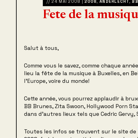
// 24 MAI 2008 |
2008
,
ANDERLECHT
,
BB
Fete de la musiq
Salut à tous,
Comme vous le savez, comme chaque année 
lieu la fête de la musique à Buxelles, en Be
l’Europe, voire du monde!
Cette année, vous pourrez applaudir à bruxe
BB Brunes, Zita Swoon, Hollywood Porn Star
dans d’autres lieux tels que Cedric Gervy, 
Toutes les infos se trouvent sur le site de 