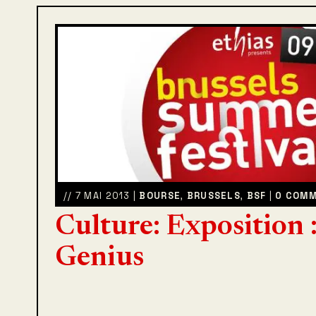
// 7 MAI 2013 |
BOURSE
,
BRUSSELS
,
BSF
|
0 COMM
Culture: Exposition 
Genius