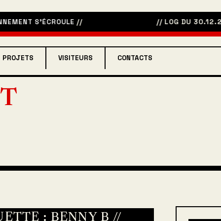
NEMENT S’ÉCROULE
//
// LOG DU 30.12.25 
PROJETS
VISITEURS
CONTACTS
T
UETTE :
BENNY B
//