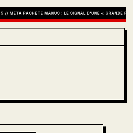
//
META RACHÈTE MANUS : LE SIGNAL D’UNE « GRANDE PURGE 