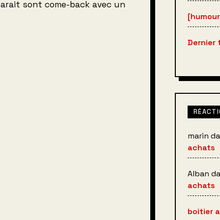
parait sont come-back avec un
[humour
Dernier
RÉACTI
marin
da
achats
Alban
d
achats
boitier 