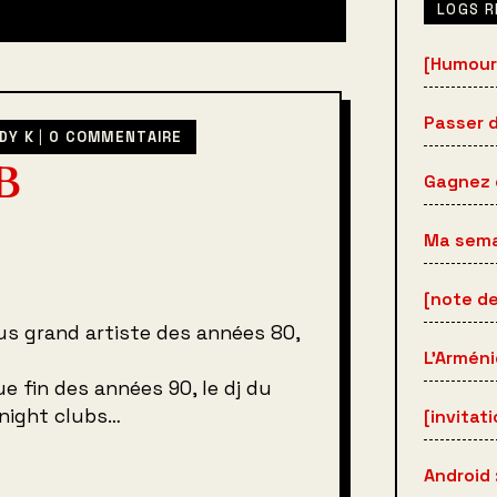
LOGS 
[Humour
Passer d
DY K
|
0 COMMENTAIRE
B
Gagnez c
Ma sema
[note de
lus grand artiste des années 80,
L'Arméni
e fin des années 90, le dj du
 night clubs…
[invitat
Android