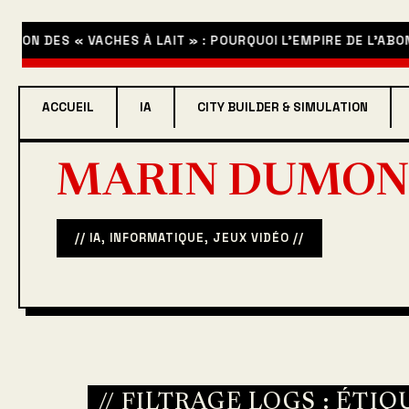
ION DES « VACHES À LAIT » : POURQUOI L’EMPIRE DE L’ABON
ACCUEIL
IA
CITY BUILDER & SIMULATION
MARIN DUMON
// IA, INFORMATIQUE, JEUX VIDÉO //
// FILTRAGE LOGS : ÉTIQ