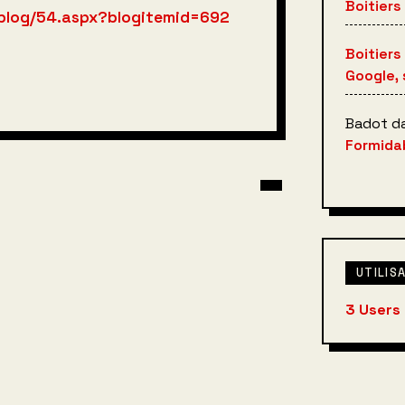
Boitiers
le-blog/54.aspx?blogitemid=692
Boitiers
Google, 
Badot
d
Formidab
UTILIS
3 Users