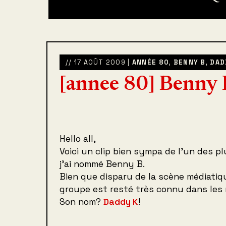
// 17 AOÛT 2009 |
ANNÉE 80
,
BENNY B
,
DAD
[annee 80] Benny 
Hello all,
Voici un clip bien sympa de l’un des p
j’ai nommé Benny B.
Bien que disparu de la scène médiatiqu
groupe est resté très connu dans les
Son nom?
Daddy K
!