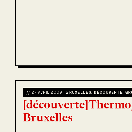
// 27 AVRIL 2009 |
BRUXELLES
,
DÉCOUVERTE
,
GR
[découverte]Thermo
Bruxelles