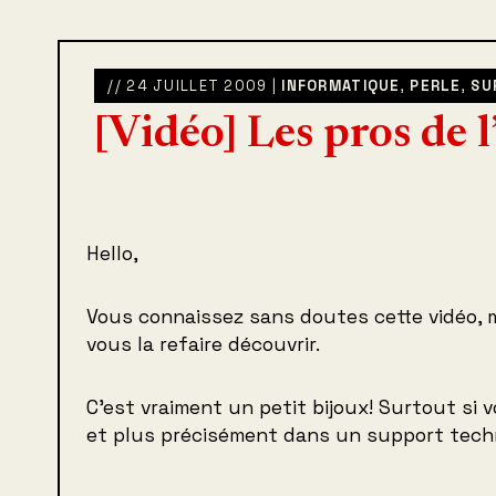
// 24 JUILLET 2009 |
INFORMATIQUE
,
PERLE
,
SU
[Vidéo] Les pros de 
Hello,
Vous connaissez sans doutes cette vidéo, 
vous la refaire découvrir.
C’est vraiment un petit bijoux! Surtout si v
et plus précisément dans un support techn