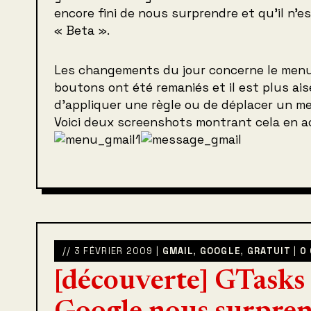
encore fini de nous surprendre et qu’il n’e
« Beta ».
Les changements du jour concerne le men
boutons ont été remaniés et il est plus ai
d’appliquer une règle ou de déplacer un me
Voici deux screenshots montrant cela en a
// 3 FÉVRIER 2009 |
GMAIL
,
GOOGLE
,
GRATUIT
|
0
[découverte] GTasks