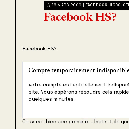
// 16 MARS 2009 |
FACEBOOK
,
HORS-SE
Facebook HS?
Facebook HS?
Compte temporairement indisponible
Votre compte est actuellement indisponi
site. Nous espérons résoudre cela rapide
quelques minutes.
Ce serait bien une première… Imitent-ils goo