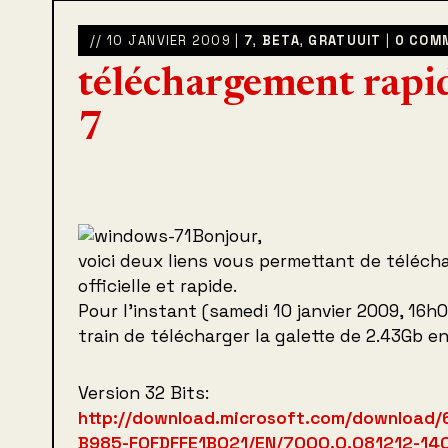
// 10 JANVIER 2009 |
7
,
BETA
,
GRATUUIT
|
0 COM
téléchargement rap
7
Bonjour,
voici deux liens vous permettant de téléc
officielle et rapide.
Pour l’instant (samedi 10 janvier 2009, 16
train de télécharger la galette de 2.43Gb en
Version 32 Bits:
http://download.microsoft.com/download
B985-F0FDFFE1B021/EN/7000.0.081212-140