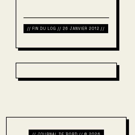
// FIN DU LOG // 26 JANVIER 2012 //
// JOURNAL DE BORD // © 2026